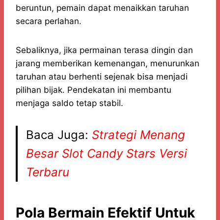
beruntun, pemain dapat menaikkan taruhan
secara perlahan.
Sebaliknya, jika permainan terasa dingin dan
jarang memberikan kemenangan, menurunkan
taruhan atau berhenti sejenak bisa menjadi
pilihan bijak. Pendekatan ini membantu
menjaga saldo tetap stabil.
Baca Juga:
Strategi Menang
Besar Slot Candy Stars Versi
Terbaru
Pola Bermain Efektif Untuk