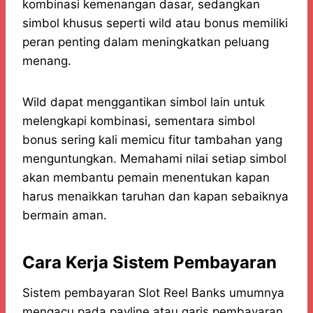
kombinasi kemenangan dasar, sedangkan
simbol khusus seperti wild atau bonus memiliki
peran penting dalam meningkatkan peluang
menang.
Wild dapat menggantikan simbol lain untuk
melengkapi kombinasi, sementara simbol
bonus sering kali memicu fitur tambahan yang
menguntungkan. Memahami nilai setiap simbol
akan membantu pemain menentukan kapan
harus menaikkan taruhan dan kapan sebaiknya
bermain aman.
Cara Kerja Sistem Pembayaran
Sistem pembayaran Slot Reel Banks umumnya
mengacu pada payline atau garis pembayaran