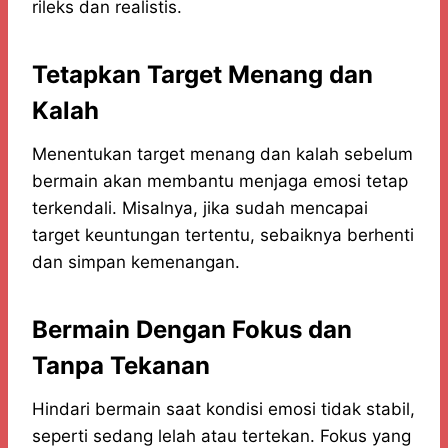
rileks dan realistis.
Tetapkan Target Menang dan
Kalah
Menentukan target menang dan kalah sebelum
bermain akan membantu menjaga emosi tetap
terkendali. Misalnya, jika sudah mencapai
target keuntungan tertentu, sebaiknya berhenti
dan simpan kemenangan.
Bermain Dengan Fokus dan
Tanpa Tekanan
Hindari bermain saat kondisi emosi tidak stabil,
seperti sedang lelah atau tertekan. Fokus yang