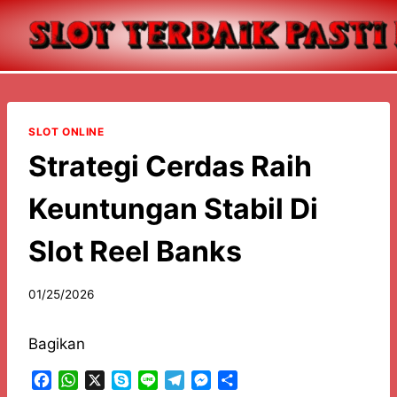
Skip
to
content
SLOT ONLINE
Strategi Cerdas Raih
Keuntungan Stabil Di
Slot Reel Banks
01/25/2026
Bagikan
F
W
X
S
L
T
M
S