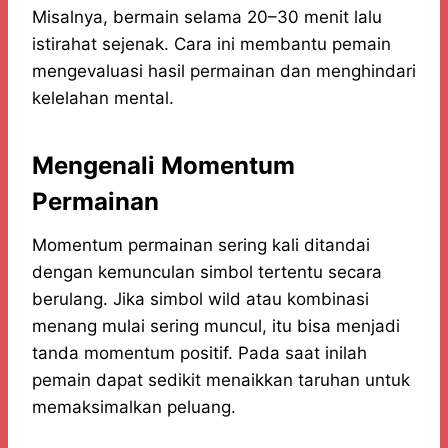
Misalnya, bermain selama 20–30 menit lalu
istirahat sejenak. Cara ini membantu pemain
mengevaluasi hasil permainan dan menghindari
kelelahan mental.
Mengenali Momentum
Permainan
Momentum permainan sering kali ditandai
dengan kemunculan simbol tertentu secara
berulang. Jika simbol wild atau kombinasi
menang mulai sering muncul, itu bisa menjadi
tanda momentum positif. Pada saat inilah
pemain dapat sedikit menaikkan taruhan untuk
memaksimalkan peluang.