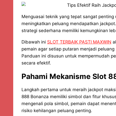
Menguasai teknik yang tepat sangat penting
meningkatkan peluang mendapatkan jackpot
strategi sederhana memiliki kemungkinan lebi
Dibawah ini
SLOT TERBAIK PASTI MAXWIN
ak
pemain agar setiap putaran menjadi peluang
Panduan ini disusun untuk mempermudah p
secara efektif.
Pahami Mekanisme Slot 8
Langkah pertama untuk meraih jackpot maks
888 Bonanza memiliki simbol dan fitur khus
mengenali pola simbol, pemain dapat menent
risiko kehilangan peluang penting.