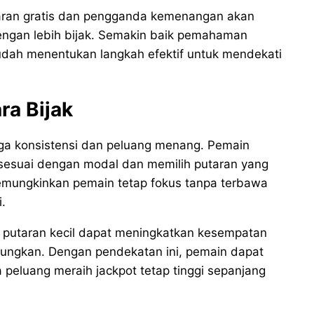
utaran gratis dan pengganda kemenangan akan
gan lebih bijak. Semakin baik pemahaman
dah menentukan langkah efektif untuk mendekati
ra Bijak
ga konsistensi dan peluang menang. Pemain
sesuai dengan modal dan memilih putaran yang
 memungkinkan pemain tetap fokus tanpa terbawa
.
 putaran kecil dapat meningkatkan kesempatan
ungkan. Dengan pendekatan ini, pemain dapat
eluang meraih jackpot tetap tinggi sepanjang