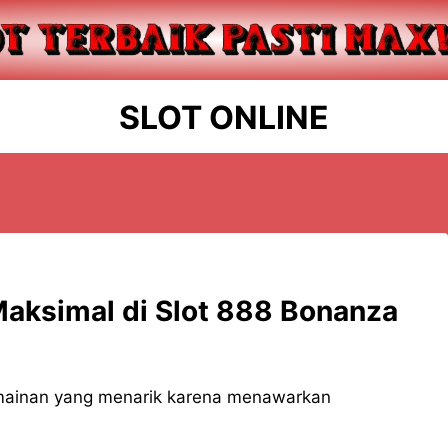
SLOT ONLINE
 Maksimal di Slot 888 Bonanza
rmainan yang menarik karena menawarkan