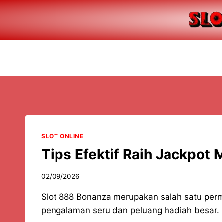
Skip
to
content
SLOT ONLINE
Tips Efektif Raih Jackpot
02/09/2026
Slot 888 Bonanza merupakan salah satu pe
pengalaman seru dan peluang hadiah besar.