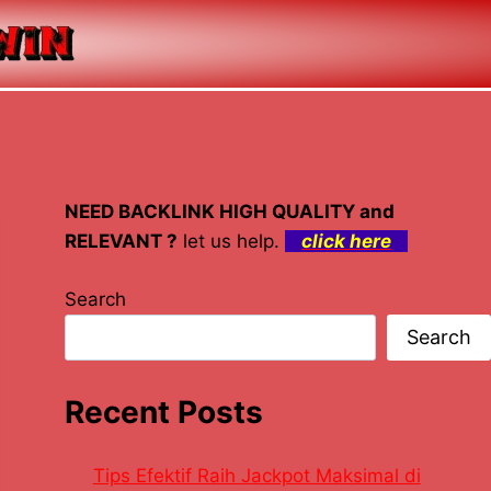
NEED BACKLINK HIGH QUALITY and
RELEVANT ?
let us help.
click here
Search
Search
Recent Posts
Tips Efektif Raih Jackpot Maksimal di