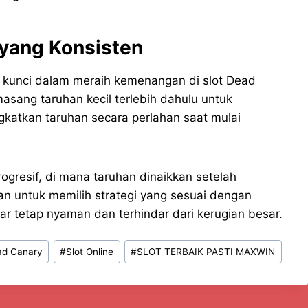
 yang Konsisten
i kunci dalam meraih kemenangan di slot Dead
sang taruhan kecil terlebih dahulu untuk
katkan taruhan secara perlahan saat mulai
gresif, di mana taruhan dinaikkan setelah
an untuk memilih strategi yang sesuai dengan
r tetap nyaman dan terhindar dari kerugian besar.
ad Canary
#
Slot Online
#
SLOT TERBAIK PASTI MAXWIN