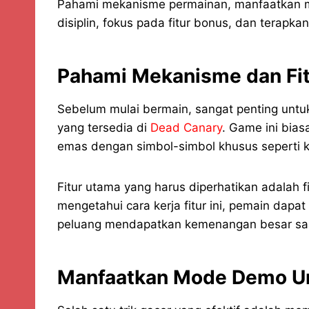
Pahami mekanisme permainan, manfaatkan m
disiplin, fokus pada fitur bonus, dan terapka
Pahami Mekanisme dan Fit
Sebelum mulai bermain, sangat penting untu
yang tersedia di
Dead Canary
. Game ini bia
emas dengan simbol-simbol khusus seperti ka
Fitur utama yang harus diperhatikan adalah f
mengetahui cara kerja fitur ini, pemain dap
peluang mendapatkan kemenangan besar saat 
Manfaatkan Mode Demo Un