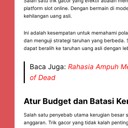
Salah satu trik gacor yang efektif adalah 
platform slot online. Dengan bermain di mode
kehilangan uang asli.
Ini adalah kesempatan untuk memahami pola
dan menguji strategi taruhan yang berbeda. 
dapat beralih ke taruhan uang asli dengan l
Baca Juga:
Rahasia Ampuh Men
of Dead
Atur Budget dan Batasi Ke
Salah satu penyebab utama kerugian besar sa
anggaran. Trik gacor yang tidak kalah penti