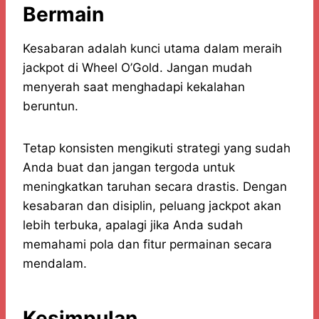
Bermain
Kesabaran adalah kunci utama dalam meraih
jackpot di Wheel O’Gold. Jangan mudah
menyerah saat menghadapi kekalahan
beruntun.
Tetap konsisten mengikuti strategi yang sudah
Anda buat dan jangan tergoda untuk
meningkatkan taruhan secara drastis. Dengan
kesabaran dan disiplin, peluang jackpot akan
lebih terbuka, apalagi jika Anda sudah
memahami pola dan fitur permainan secara
mendalam.
Kesimpulan