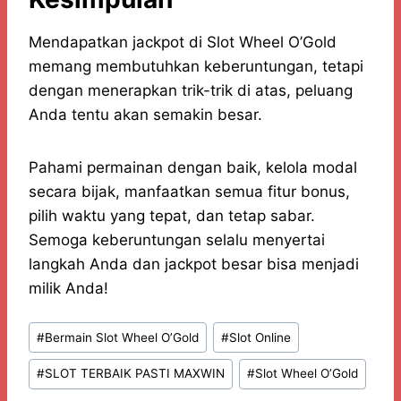
Mendapatkan jackpot di Slot Wheel O’Gold
memang membutuhkan keberuntungan, tetapi
dengan menerapkan trik-trik di atas, peluang
Anda tentu akan semakin besar.
Pahami permainan dengan baik, kelola modal
secara bijak, manfaatkan semua fitur bonus,
pilih waktu yang tepat, dan tetap sabar.
Semoga keberuntungan selalu menyertai
langkah Anda dan jackpot besar bisa menjadi
milik Anda!
Post
#
Bermain Slot Wheel O’Gold
#
Slot Online
Tags:
#
SLOT TERBAIK PASTI MAXWIN
#
Slot Wheel O’Gold