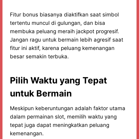
Fitur bonus biasanya diaktifkan saat simbol
tertentu muncul di gulungan, dan bisa
membuka peluang meraih jackpot progresif.
Jangan ragu untuk bermain lebih agresif saat
fitur ini aktif, karena peluang kemenangan
besar semakin terbuka.
Pilih Waktu yang Tepat
untuk Bermain
Meskipun keberuntungan adalah faktor utama
dalam permainan slot, memilih waktu yang
tepat juga dapat meningkatkan peluang
kemenangan.