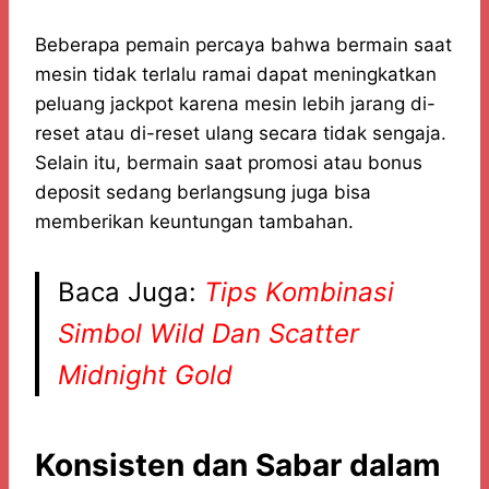
Beberapa pemain percaya bahwa bermain saat
mesin tidak terlalu ramai dapat meningkatkan
peluang jackpot karena mesin lebih jarang di-
reset atau di-reset ulang secara tidak sengaja.
Selain itu, bermain saat promosi atau bonus
deposit sedang berlangsung juga bisa
memberikan keuntungan tambahan.
Baca Juga:
Tips Kombinasi
Simbol Wild Dan Scatter
Midnight Gold
Konsisten dan Sabar dalam