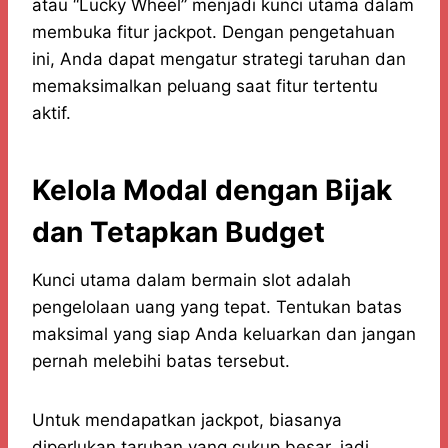
atau “Lucky Wheel” menjadi kunci utama dalam
membuka fitur jackpot. Dengan pengetahuan
ini, Anda dapat mengatur strategi taruhan dan
memaksimalkan peluang saat fitur tertentu
aktif.
Kelola Modal dengan Bijak
dan Tetapkan Budget
Kunci utama dalam bermain slot adalah
pengelolaan uang yang tepat. Tentukan batas
maksimal yang siap Anda keluarkan dan jangan
pernah melebihi batas tersebut.
Untuk mendapatkan jackpot, biasanya
diperlukan taruhan yang cukup besar, jadi