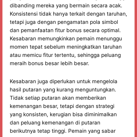
dibanding mereka yang bermain secara acak.
Konsistensi tidak hanya terkait dengan taruhan,
tetapi juga dengan pengamatan pola simbol
dan pemanfaatan fitur bonus secara optimal.
Kesabaran memungkinkan pemain menunggu
momen tepat sebelum meningkatkan taruhan
atau memicu fitur tertentu, sehingga peluang
meraih bonus besar lebih besar.
Kesabaran juga diperlukan untuk mengelola
hasil putaran yang kurang menguntungkan.
Tidak setiap putaran akan memberikan
kemenangan besar, tetapi dengan strategi
yang konsisten, kerugian bisa diminimalkan
dan peluang kemenangan di putaran
berikutnya tetap tinggi. Pemain yang sabar