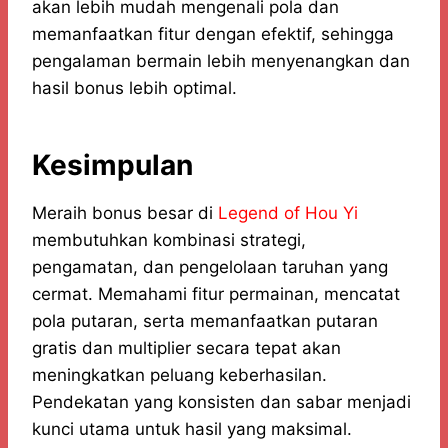
akan lebih mudah mengenali pola dan
memanfaatkan fitur dengan efektif, sehingga
pengalaman bermain lebih menyenangkan dan
hasil bonus lebih optimal.
Kesimpulan
Meraih bonus besar di
Legend of Hou Yi
membutuhkan kombinasi strategi,
pengamatan, dan pengelolaan taruhan yang
cermat. Memahami fitur permainan, mencatat
pola putaran, serta memanfaatkan putaran
gratis dan multiplier secara tepat akan
meningkatkan peluang keberhasilan.
Pendekatan yang konsisten dan sabar menjadi
kunci utama untuk hasil yang maksimal.