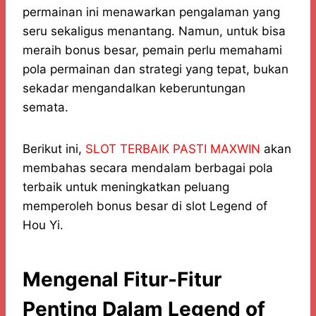
permainan ini menawarkan pengalaman yang
seru sekaligus menantang. Namun, untuk bisa
meraih bonus besar, pemain perlu memahami
pola permainan dan strategi yang tepat, bukan
sekadar mengandalkan keberuntungan
semata.
Berikut ini,
SLOT TERBAIK PASTI MAXWIN
akan
membahas secara mendalam berbagai pola
terbaik untuk meningkatkan peluang
memperoleh bonus besar di slot Legend of
Hou Yi.
Mengenal Fitur-Fitur
Penting Dalam Legend of