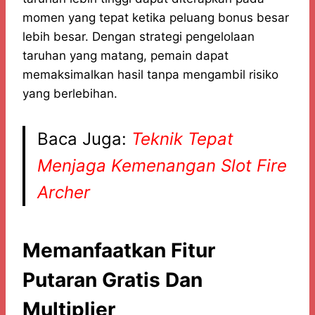
momen yang tepat ketika peluang bonus besar
lebih besar. Dengan strategi pengelolaan
taruhan yang matang, pemain dapat
memaksimalkan hasil tanpa mengambil risiko
yang berlebihan.
Baca Juga:
Teknik Tepat
Menjaga Kemenangan Slot Fire
Archer
Memanfaatkan Fitur
Putaran Gratis Dan
Multiplier