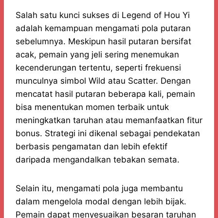
Salah satu kunci sukses di Legend of Hou Yi
adalah kemampuan mengamati pola putaran
sebelumnya. Meskipun hasil putaran bersifat
acak, pemain yang jeli sering menemukan
kecenderungan tertentu, seperti frekuensi
munculnya simbol Wild atau Scatter. Dengan
mencatat hasil putaran beberapa kali, pemain
bisa menentukan momen terbaik untuk
meningkatkan taruhan atau memanfaatkan fitur
bonus. Strategi ini dikenal sebagai pendekatan
berbasis pengamatan dan lebih efektif
daripada mengandalkan tebakan semata.
Selain itu, mengamati pola juga membantu
dalam mengelola modal dengan lebih bijak.
Pemain dapat menyesuaikan besaran taruhan