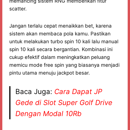
memancing sistem RNG memberikan fitur
scatter.
Jangan terlalu cepat menaikkan bet, karena
sistem akan membaca pola kamu. Pastikan
untuk melakukan turbo spin 10 kali lalu manual
spin 10 kali secara bergantian. Kombinasi ini
cukup efektif dalam meningkatkan peluang
memicu mode free spin yang biasanya menjadi
pintu utama menuju jackpot besar.
Baca Juga:
Cara Dapat JP
Gede di Slot Super Golf Drive
Dengan Modal 10Rb