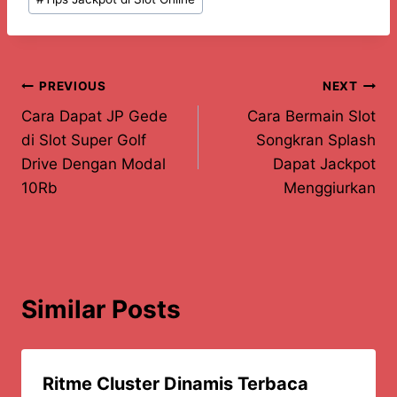
Post
PREVIOUS
NEXT
Cara Dapat JP Gede
Cara Bermain Slot
navigation
di Slot Super Golf
Songkran Splash
Drive Dengan Modal
Dapat Jackpot
10Rb
Menggiurkan
Similar Posts
Ritme Cluster Dinamis Terbaca