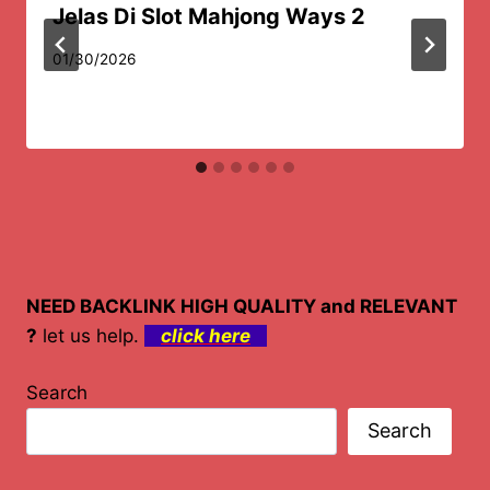
Jelas Di Slot Mahjong Ways 2
01/30/2026
NEED BACKLINK HIGH QUALITY and RELEVANT
?
let us help.
click here
Search
Search