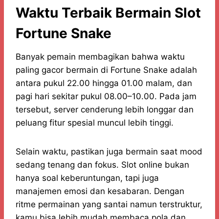
Waktu Terbaik Bermain Slot
Fortune Snake
Banyak pemain membagikan bahwa waktu
paling gacor bermain di Fortune Snake adalah
antara pukul 22.00 hingga 01.00 malam, dan
pagi hari sekitar pukul 08.00–10.00. Pada jam
tersebut, server cenderung lebih longgar dan
peluang fitur spesial muncul lebih tinggi.
Selain waktu, pastikan juga bermain saat mood
sedang tenang dan fokus. Slot online bukan
hanya soal keberuntungan, tapi juga
manajemen emosi dan kesabaran. Dengan
ritme permainan yang santai namun terstruktur,
kamu bisa lebih mudah membaca pola dan