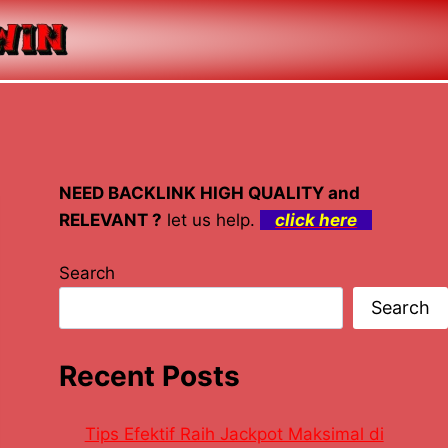
NEED BACKLINK HIGH QUALITY and
RELEVANT ?
let us help.
click here
Search
Search
Recent Posts
Tips Efektif Raih Jackpot Maksimal di