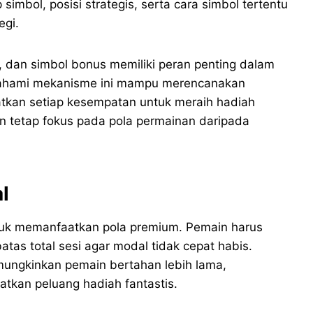
imbol, posisi strategis, serta cara simbol tertentu
egi.
er, dan simbol bonus memiliki peran penting dalam
ahami mekanisme ini mampu merencanakan
tkan setiap kesempatan untuk meraih hadiah
 tetap fokus pada pola permainan daripada
l
tuk memanfaatkan pola premium. Pemain harus
tas total sesi agar modal tidak cepat habis.
emungkinkan pemain bertahan lebih lama,
kan peluang hadiah fantastis.