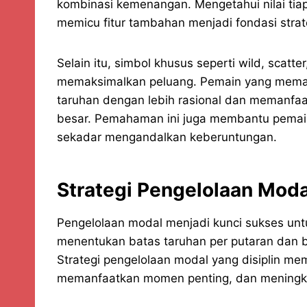
kombinasi kemenangan. Mengetahui nilai tiap s
memicu fitur tambahan menjadi fondasi strat
Selain itu, simbol khusus seperti wild, scatt
memaksimalkan peluang. Pemain yang mem
taruhan dengan lebih rasional dan memanfaa
besar. Pemahaman ini juga membantu pemain
sekadar mengandalkan keberuntungan.
Strategi Pengelolaan Moda
Pengelolaan modal menjadi kunci sukses un
menentukan batas taruhan per putaran dan ba
Strategi pengelolaan modal yang disiplin m
memanfaatkan momen penting, dan meningkat