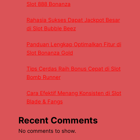
Slot 888 Bonanza
Rahasia Sukses Dapat Jackpot Besar
di Slot Bubble Beez
Panduan Lengkap Optimalkan Fitur di
Slot Bonanza Gold
Tips Cerdas Raih Bonus Cepat di Slot
Bomb Runner
Cara Efektif Menang Konsisten di Slot
Blade & Fangs
Recent Comments
No comments to show.