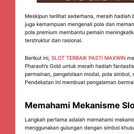
Meskipun terlihat sederhana, meraih hadiah 
juga kemampuan mengenali pola dan meman
pola premium membantu pemain meningkatkan
terstruktur dan rasional.
Berikut ini,
SLOT TERBAIK PASTI MAXWIN
me
Pharaoh’s Gold untuk meraih hadiah fantas
permainan, pengelolaan modal, pola simbol, str
Pendekatan ini membuat pengalaman bermain 
Memahami Mekanisme Slot
Langkah pertama adalah memahami mekanism
menggunakan gulungan dengan simbol khusu