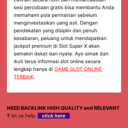
sesi percobaan gratis bisa membantu Anda
memahami pola permainan sebelum
menginvestasikan uang asli. Dengan
pendekatan yang disiplin dan penuh
kesabaran, peluang untuk mendapatkan
jackpot premium di Slot Super X akan
semakin dekat dan nyata. Ayo simak dan
ikuti terus informasi slot online secara
lengkap hanya di
GAME SLOT ONLINE
TERBAIK
.
NEED BACKLINK HIGH QUALITY and RELEVANT
?
let us help.
click here