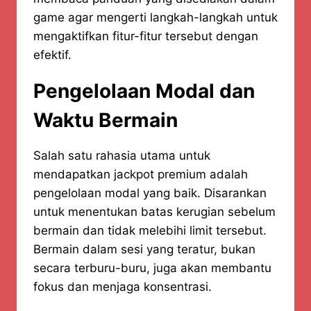
game agar mengerti langkah-langkah untuk
mengaktifkan fitur-fitur tersebut dengan
efektif.
Pengelolaan Modal dan
Waktu Bermain
Salah satu rahasia utama untuk
mendapatkan jackpot premium adalah
pengelolaan modal yang baik. Disarankan
untuk menentukan batas kerugian sebelum
bermain dan tidak melebihi limit tersebut.
Bermain dalam sesi yang teratur, bukan
secara terburu-buru, juga akan membantu
fokus dan menjaga konsentrasi.