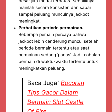
besar jika modal terbatas. Sebaliknya,
mainlah secara konsisten dan sabar
sampai peluang munculnya jackpot
meningkat.
Perhatikan periode permainan
:
Beberapa pemain percaya bahwa
jackpot lebih cenderung muncul setelah
periode bermain tertentu atau saat
permainan sedang ‘panas’. Jadi, cobalah
bermain di waktu-waktu tertentu untuk
meningkatkan peluang.
Baca Juga
:
Bocoran
Tips Gacor Dalam
Bermain Slot Castle
Of Fire