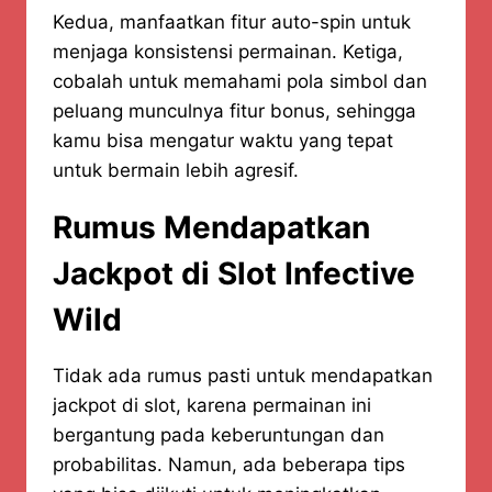
Kedua, manfaatkan fitur auto-spin untuk
menjaga konsistensi permainan. Ketiga,
cobalah untuk memahami pola simbol dan
peluang munculnya fitur bonus, sehingga
kamu bisa mengatur waktu yang tepat
untuk bermain lebih agresif.
Rumus Mendapatkan
Jackpot di Slot Infective
Wild
Tidak ada rumus pasti untuk mendapatkan
jackpot di slot, karena permainan ini
bergantung pada keberuntungan dan
probabilitas. Namun, ada beberapa tips