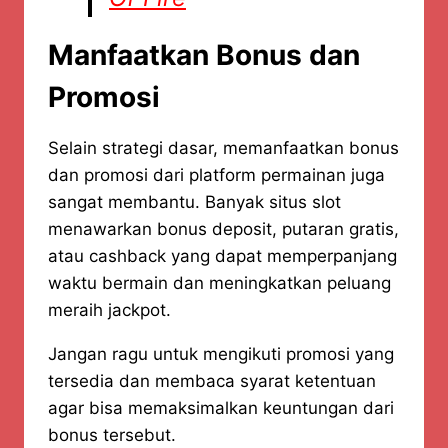
Manfaatkan Bonus dan
Promosi
Selain strategi dasar, memanfaatkan bonus
dan promosi dari platform permainan juga
sangat membantu. Banyak situs slot
menawarkan bonus deposit, putaran gratis,
atau cashback yang dapat memperpanjang
waktu bermain dan meningkatkan peluang
meraih jackpot.
Jangan ragu untuk mengikuti promosi yang
tersedia dan membaca syarat ketentuan
agar bisa memaksimalkan keuntungan dari
bonus tersebut.