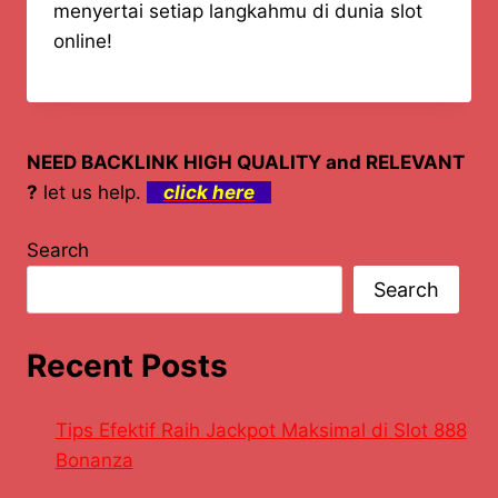
menyertai setiap langkahmu di dunia slot
online!
NEED BACKLINK HIGH QUALITY and RELEVANT
?
let us help.
click here
Search
Search
Recent Posts
Tips Efektif Raih Jackpot Maksimal di Slot 888
Bonanza