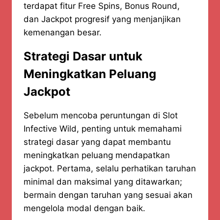
terdapat fitur Free Spins, Bonus Round,
dan Jackpot progresif yang menjanjikan
kemenangan besar.
Strategi Dasar untuk
Meningkatkan Peluang
Jackpot
Sebelum mencoba peruntungan di Slot
Infective Wild, penting untuk memahami
strategi dasar yang dapat membantu
meningkatkan peluang mendapatkan
jackpot. Pertama, selalu perhatikan taruhan
minimal dan maksimal yang ditawarkan;
bermain dengan taruhan yang sesuai akan
mengelola modal dengan baik.