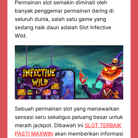
Permainan slot semakin diminati oleh
banyak penggemar permainan daring di
seluruh dunia, salah satu game yang
sedang naik daun adalah Slot Infective
Wild.
Sebuah permainan slot yang menawarkan
sensasi seru sekaligus peluang besar untuk
meraih jackpot. Dibawah ini
SLOT TERBAIK
PASTI MAXWIN
akan memberikan informasi