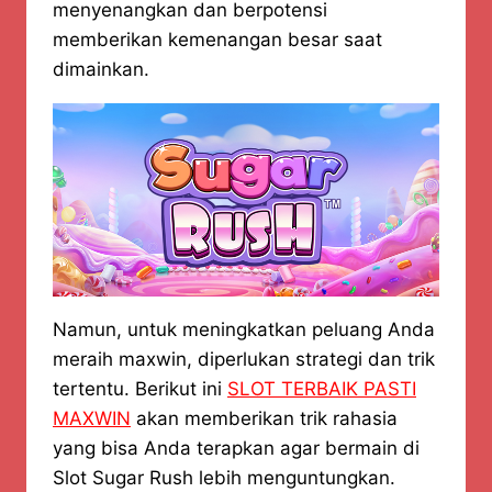
menyenangkan dan berpotensi
memberikan kemenangan besar saat
dimainkan.
Namun, untuk meningkatkan peluang Anda
meraih maxwin, diperlukan strategi dan trik
tertentu. Berikut ini
SLOT TERBAIK PASTI
MAXWIN
akan memberikan trik rahasia
yang bisa Anda terapkan agar bermain di
Slot Sugar Rush lebih menguntungkan.