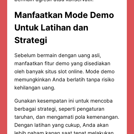
Manfaatkan Mode Demo
Untuk Latihan dan
Strategi
Sebelum bermain dengan uang asli,
manfaatkan fitur demo yang disediakan
oleh banyak situs slot online. Mode demo
memungkinkan Anda berlatih tanpa risiko
kehilangan uang.
Gunakan kesempatan ini untuk mencoba
berbagai strategi, seperti pengaturan
taruhan, dan mengamati pola kemenangan.
Dengan latihan yang cukup, Anda akan
lebih paham kapan saat tepat melakukan