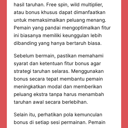
hasil taruhan. Free spin, wild multiplier,
atau bonus khusus dapat dimanfaatkan
untuk memaksimalkan peluang menang.
Pemain yang pandai mengoptimalkan fitur
ini biasanya memiliki keunggulan lebih
dibanding yang hanya bertaruh biasa.
Sebelum bermain, pastikan memahami
syarat dan ketentuan fitur bonus agar
strategi taruhan selaras. Menggunakan
bonus secara tepat membantu pemain
meningkatkan modal dan memberikan
peluang ekstra tanpa harus menambah
taruhan awal secara berlebihan.
Selain itu, perhatikan pola kemunculan
bonus di setiap sesi permainan. Pemain