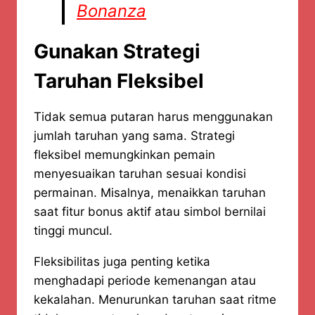
Bonanza
Gunakan Strategi
Taruhan Fleksibel
Tidak semua putaran harus menggunakan
jumlah taruhan yang sama. Strategi
fleksibel memungkinkan pemain
menyesuaikan taruhan sesuai kondisi
permainan. Misalnya, menaikkan taruhan
saat fitur bonus aktif atau simbol bernilai
tinggi muncul.
Fleksibilitas juga penting ketika
menghadapi periode kemenangan atau
kekalahan. Menurunkan taruhan saat ritme