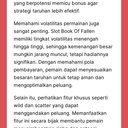
yang berpotensi memicu bonus agar
strategi taruhan lebih efektif.
Memahami volatilitas permainan juga
sangat penting. Slot Book Of Fallen
memiliki tingkat volatilitas menengah
hingga tinggi, sehingga kemenangan besar
mungkin jarang muncul, tetapi hadiahnya
signifikan. Dengan memahami pola
pembayaran, pemain dapat menyesuaikan
besaran taruhan untuk tetap aman dan
mengoptimalkan peluang.
Selain itu, perhatikan fitur khusus seperti
wild dan scatter yang dapat
menggandakan peluang. Memanfaatkan
fitur ini secara bijak membantu pemain