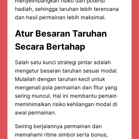
menyeimbangkan risiko dan potensi
hadiah, sehingga taruhan lebih terencana
dan hasil permainan lebih maksimal.
Atur Besaran Taruhan
Secara Bertahap
Salah satu kunci strategi pintar adalah
mengatur besaran taruhan sesuai modal.
Mulailah dengan taruhan kecil untuk
mengenali pola permainan dan fitur yang
sering muncul. Hal ini membantu pemain
meminimalkan risiko kehilangan modal di
awal permainan.
Seiring berjalannya permainan dan
memahami ritme simbol serta bonus,