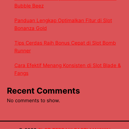
Bubble Beez
Panduan Lengkap Optimalkan Fitur di Slot
Bonanza Gold
Tips Cerdas Raih Bonus Cepat di Slot Bomb
Runner
Cara Efektif Menang Konsisten di Slot Blade &
Fangs
Recent Comments
No comments to show.