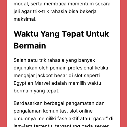
modal, serta membaca momentum secara
jeli agar trik-trik rahasia bisa bekerja
maksimal.
Waktu Yang Tepat Untuk
Bermain
Salah satu trik rahasia yang banyak
digunakan oleh pemain profesional ketika
mengejar jackpot besar di slot seperti
Egyptian Marvel adalah memilih waktu
bermain yang tepat.
Berdasarkan berbagai pengamatan dan
pengalaman komunitas, slot online
umumnya memiliki fase aktif atau “gacor” di
jam-jam tertentu, tergantung pada server