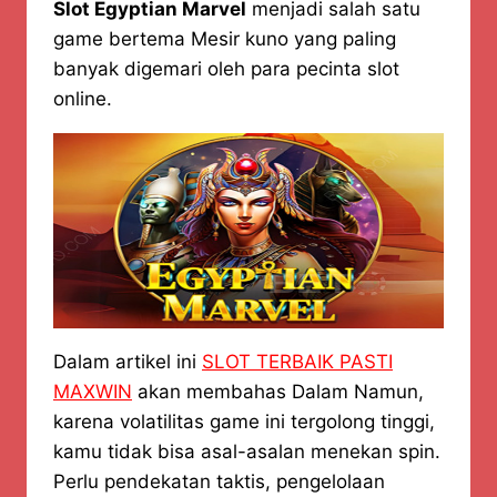
Slot Egyptian Marvel
menjadi salah satu
game bertema Mesir kuno yang paling
banyak digemari oleh para pecinta slot
online.
Dalam artikel ini
SLOT TERBAIK PASTI
MAXWIN
akan membahas Dalam Namun,
karena volatilitas game ini tergolong tinggi,
kamu tidak bisa asal-asalan menekan spin.
Perlu pendekatan taktis, pengelolaan