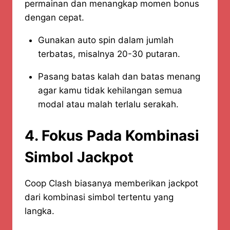
permainan dan menangkap momen bonus
dengan cepat.
Gunakan auto spin dalam jumlah
terbatas, misalnya 20-30 putaran.
Pasang batas kalah dan batas menang
agar kamu tidak kehilangan semua
modal atau malah terlalu serakah.
4. Fokus Pada Kombinasi
Simbol Jackpot
Coop Clash biasanya memberikan jackpot
dari kombinasi simbol tertentu yang
langka.