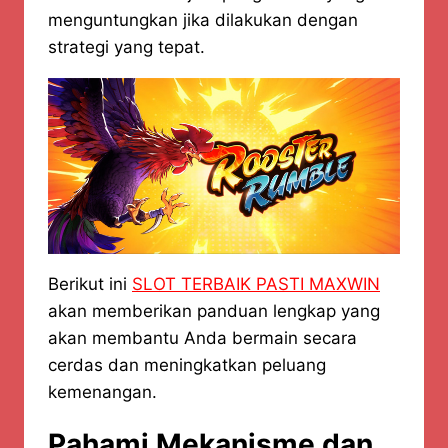
menguntungkan jika dilakukan dengan
strategi yang tepat.
Berikut ini
SLOT TERBAIK PASTI MAXWIN
akan memberikan panduan lengkap yang
akan membantu Anda bermain secara
cerdas dan meningkatkan peluang
kemenangan.
Pahami Mekanisme dan