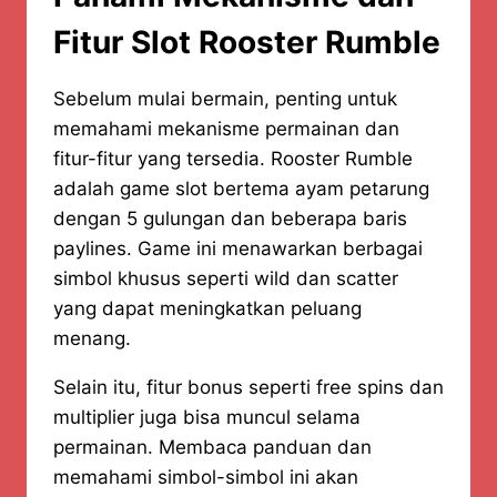
Fitur Slot Rooster Rumble
Sebelum mulai bermain, penting untuk
memahami mekanisme permainan dan
fitur-fitur yang tersedia. Rooster Rumble
adalah game slot bertema ayam petarung
dengan 5 gulungan dan beberapa baris
paylines. Game ini menawarkan berbagai
simbol khusus seperti wild dan scatter
yang dapat meningkatkan peluang
menang.
Selain itu, fitur bonus seperti free spins dan
multiplier juga bisa muncul selama
permainan. Membaca panduan dan
memahami simbol-simbol ini akan