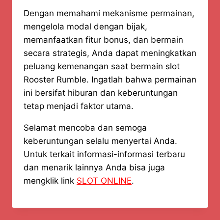
Dengan memahami mekanisme permainan,
mengelola modal dengan bijak,
memanfaatkan fitur bonus, dan bermain
secara strategis, Anda dapat meningkatkan
peluang kemenangan saat bermain slot
Rooster Rumble. Ingatlah bahwa permainan
ini bersifat hiburan dan keberuntungan
tetap menjadi faktor utama.
Selamat mencoba dan semoga
keberuntungan selalu menyertai Anda.
Untuk terkait informasi-informasi terbaru
dan menarik lainnya Anda bisa juga
mengklik link
SLOT ONLINE
.