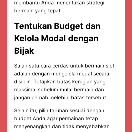
membantu Anda menentukan strategi
bermain yang tepat.
Tentukan Budget dan
Kelola Modal dengan
Bijak
Salah satu cara cerdas untuk bermain slot
adalah dengan mengelola modal secara
disiplin. Tetapkan batas kerugian yang
maksimal sebelum mulai bermain dan
jangan pernah melebihi batas tersebut.
Selain itu, pilih taruhan sesuai dengan
budget Anda agar permainan tetap
menyenangkan dan tidak menyebabkan