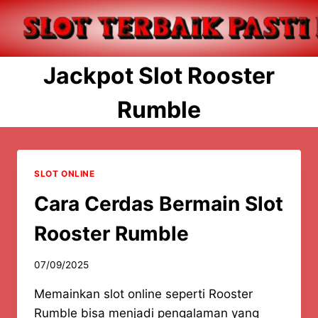
Skip
to
content
Jackpot Slot Rooster
Rumble
SLOT ONLINE
Cara Cerdas Bermain Slot
Rooster Rumble
07/09/2025
Memainkan slot online seperti Rooster
Rumble bisa menjadi pengalaman yang