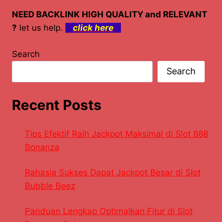
NEED BACKLINK HIGH QUALITY and RELEVANT
?
let us help.
click here
Search
Search
Recent Posts
Tips Efektif Raih Jackpot Maksimal di Slot 888
Bonanza
Rahasia Sukses Dapat Jackpot Besar di Slot
Bubble Beez
Panduan Lengkap Optimalkan Fitur di Slot