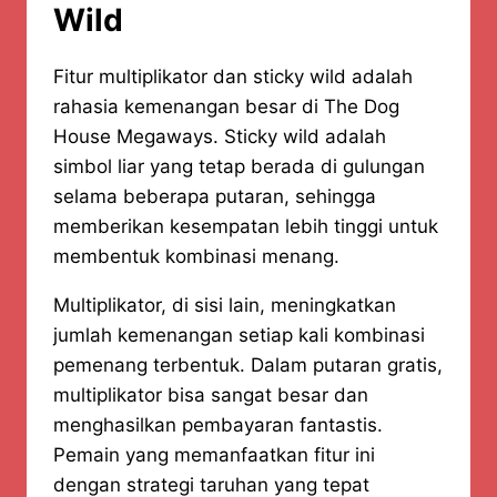
Wild
Fitur multiplikator dan sticky wild adalah
rahasia kemenangan besar di The Dog
House Megaways. Sticky wild adalah
simbol liar yang tetap berada di gulungan
selama beberapa putaran, sehingga
memberikan kesempatan lebih tinggi untuk
membentuk kombinasi menang.
Multiplikator, di sisi lain, meningkatkan
jumlah kemenangan setiap kali kombinasi
pemenang terbentuk. Dalam putaran gratis,
multiplikator bisa sangat besar dan
menghasilkan pembayaran fantastis.
Pemain yang memanfaatkan fitur ini
dengan strategi taruhan yang tepat