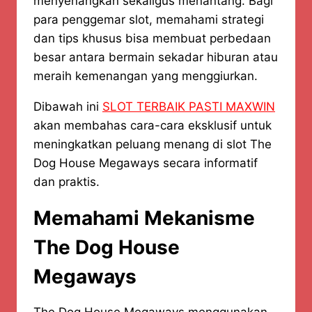
menyenangkan sekaligus menantang. Bagi
para penggemar slot, memahami strategi
dan tips khusus bisa membuat perbedaan
besar antara bermain sekadar hiburan atau
meraih kemenangan yang menggiurkan.
Dibawah ini
SLOT TERBAIK PASTI MAXWIN
akan membahas cara-cara eksklusif untuk
meningkatkan peluang menang di slot The
Dog House Megaways secara informatif
dan praktis.
Memahami Mekanisme
The Dog House
Megaways