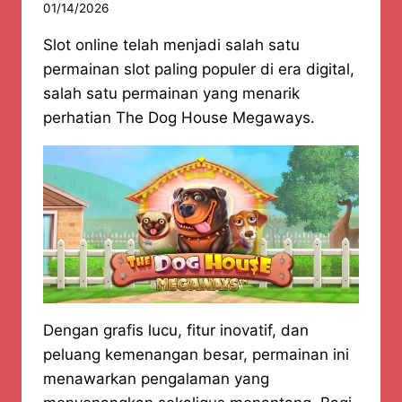
01/14/2026
Slot online telah menjadi salah satu
permainan slot paling populer di era digital,
salah satu permainan yang menarik
perhatian The Dog House Megaways.
Dengan grafis lucu, fitur inovatif, dan
peluang kemenangan besar, permainan ini
menawarkan pengalaman yang