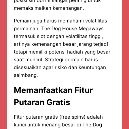
posisi simbol ini sangat penting untuk
memaksimalkan kemenangan.
Pemain juga harus memahami volatilitas
permainan. The Dog House Megaways
termasuk slot dengan volatilitas tinggi,
artinya kemenangan besar jarang terjadi
tetapi memiliki potensi hadiah yang besar
saat muncul. Strategi bermain harus
disesuaikan agar risiko dan keuntungan
seimbang.
Memanfaatkan Fitur
Putaran Gratis
Fitur putaran gratis (free spins) adalah
kunci untuk menang besar di The Dog