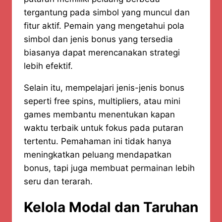
tergantung pada simbol yang muncul dan
fitur aktif. Pemain yang mengetahui pola
simbol dan jenis bonus yang tersedia
biasanya dapat merencanakan strategi
lebih efektif.
Selain itu, mempelajari jenis-jenis bonus
seperti free spins, multipliers, atau mini
games membantu menentukan kapan
waktu terbaik untuk fokus pada putaran
tertentu. Pemahaman ini tidak hanya
meningkatkan peluang mendapatkan
bonus, tapi juga membuat permainan lebih
seru dan terarah.
Kelola Modal dan Taruhan