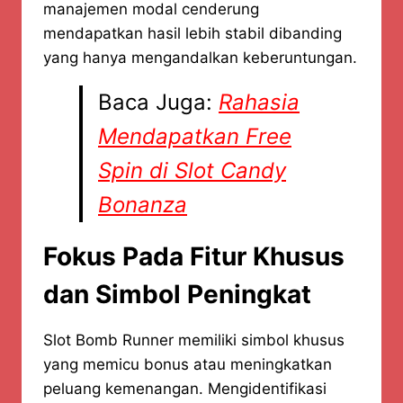
manajemen modal cenderung
mendapatkan hasil lebih stabil dibanding
yang hanya mengandalkan keberuntungan.
Baca Juga:
Rahasia
Mendapatkan Free
Spin di Slot Candy
Bonanza
Fokus Pada Fitur Khusus
dan Simbol Peningkat
Slot Bomb Runner memiliki simbol khusus
yang memicu bonus atau meningkatkan
peluang kemenangan. Mengidentifikasi