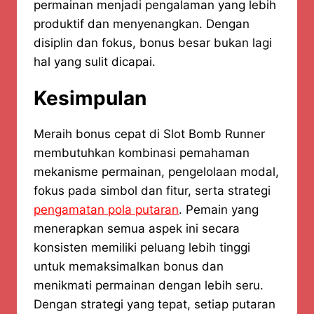
permainan menjadi pengalaman yang lebih
produktif dan menyenangkan. Dengan
disiplin dan fokus, bonus besar bukan lagi
hal yang sulit dicapai.
Kesimpulan
Meraih bonus cepat di Slot Bomb Runner
membutuhkan kombinasi pemahaman
mekanisme permainan, pengelolaan modal,
fokus pada simbol dan fitur, serta strategi
pengamatan pola putaran
. Pemain yang
menerapkan semua aspek ini secara
konsisten memiliki peluang lebih tinggi
untuk memaksimalkan bonus dan
menikmati permainan dengan lebih seru.
Dengan strategi yang tepat, setiap putaran