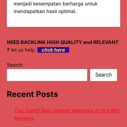
menjadi kesempatan berharga untuk
mendapatkan hasil optimal.
NEED BACKLINK HIGH QUALITY and RELEVANT
?
let us help.
click here
Search
Search
Recent Posts
Tips Efektif Raih Jackpot Maksimal di Slot 888
Bonanza