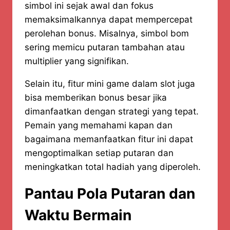
simbol ini sejak awal dan fokus
memaksimalkannya dapat mempercepat
perolehan bonus. Misalnya, simbol bom
sering memicu putaran tambahan atau
multiplier yang signifikan.
Selain itu, fitur mini game dalam slot juga
bisa memberikan bonus besar jika
dimanfaatkan dengan strategi yang tepat.
Pemain yang memahami kapan dan
bagaimana memanfaatkan fitur ini dapat
mengoptimalkan setiap putaran dan
meningkatkan total hadiah yang diperoleh.
Pantau Pola Putaran dan
Waktu Bermain