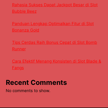
Rahasia Sukses Dapat Jackpot Besar di Slot
Bubble Beez
Panduan Lengkap Optimalkan Fitur di Slot
Bonanza Gold
Tips Cerdas Raih Bonus Cepat di Slot Bomb
Runner
Cara Efektif Menang Konsisten di Slot Blade &
Fangs
Recent Comments
No comments to show.