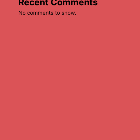
Recent Comments
No comments to show.