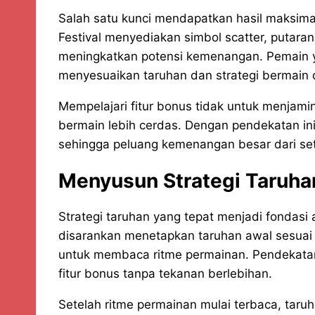
Salah satu kunci mendapatkan hasil maksima
Festival menyediakan simbol scatter, putar
meningkatkan potensi kemenangan. Pemain y
menyesuaikan taruhan dan strategi bermain d
Mempelajari fitur bonus tidak untuk menjami
bermain lebih cerdas. Dengan pendekatan ini
sehingga peluang kemenangan besar dari seti
Menyusun Strategi Taruha
Strategi taruhan yang tepat menjadi fondasi
disarankan menetapkan taruhan awal sesuai
untuk membaca ritme permainan. Pendekata
fitur bonus tanpa tekanan berlebihan.
Setelah ritme permainan mulai terbaca, taru