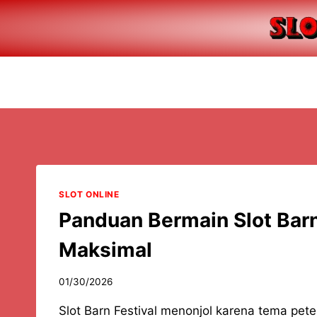
Skip
to
content
SLOT ONLINE
Panduan Bermain Slot Barn
Maksimal
01/30/2026
Slot Barn Festival menonjol karena tema pete