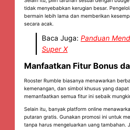
Selain itu, pilih taruhan sesuai dengan bu
tidak menyebabkan kerugian besar. Pengel
bermain lebih lama dan memberikan kesempa
secara acak.
Baca Juga:
Panduan Menda
Super X
Manfaatkan Fitur Bonus d
Rooster Rumble biasanya menawarkan berbaga
kemenangan, dan simbol khusus yang dapat
memanfaatkan semua fitur ini sebaik mungki
Selain itu, banyak platform online menawark
putaran gratis. Gunakan promosi ini untu
tanpa harus mengeluarkan uang tambahan. J