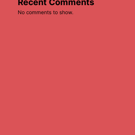
Recent Comments
No comments to show.