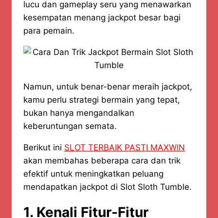
lucu dan gameplay seru yang menawarkan
kesempatan menang jackpot besar bagi
para pemain.
Namun, untuk benar-benar meraih jackpot,
kamu perlu strategi bermain yang tepat,
bukan hanya mengandalkan
keberuntungan semata.
Berikut ini
SLOT TERBAIK PASTI MAXWIN
akan membahas beberapa cara dan trik
efektif untuk meningkatkan peluang
mendapatkan jackpot di Slot Sloth Tumble.
1. Kenali Fitur-Fitur