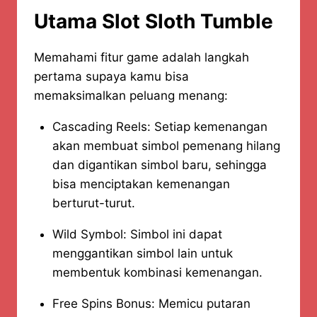
Utama Slot Sloth Tumble
Memahami fitur game adalah langkah
pertama supaya kamu bisa
memaksimalkan peluang menang:
Cascading Reels: Setiap kemenangan
akan membuat simbol pemenang hilang
dan digantikan simbol baru, sehingga
bisa menciptakan kemenangan
berturut-turut.
Wild Symbol: Simbol ini dapat
menggantikan simbol lain untuk
membentuk kombinasi kemenangan.
Free Spins Bonus: Memicu putaran