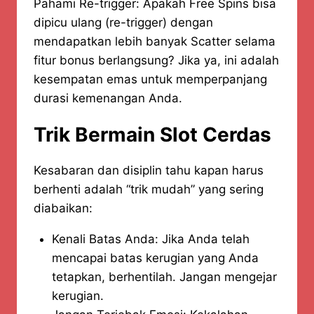
Pahami Re-trigger: Apakah Free Spins bisa
dipicu ulang (re-trigger) dengan
mendapatkan lebih banyak Scatter selama
fitur bonus berlangsung? Jika ya, ini adalah
kesempatan emas untuk memperpanjang
durasi kemenangan Anda.
Trik Bermain Slot Cerdas
Kesabaran dan disiplin tahu kapan harus
berhenti adalah “trik mudah” yang sering
diabaikan:
Kenali Batas Anda: Jika Anda telah
mencapai batas kerugian yang Anda
tetapkan, berhentilah. Jangan mengejar
kerugian.