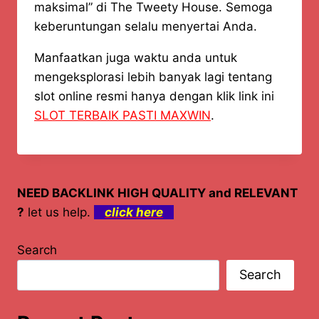
maksimal” di The Tweety House. Semoga
keberuntungan selalu menyertai Anda.
Manfaatkan juga waktu anda untuk
mengeksplorasi lebih banyak lagi tentang
slot online resmi hanya dengan klik link ini
SLOT TERBAIK PASTI MAXWIN
.
NEED BACKLINK HIGH QUALITY and RELEVANT
?
let us help.
click here
Search
Search