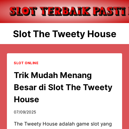
Skip
to
content
Slot The Tweety House
SLOT ONLINE
Trik Mudah Menang
Besar di Slot The Tweety
House
07/09/2025
The Tweety House adalah game slot yang