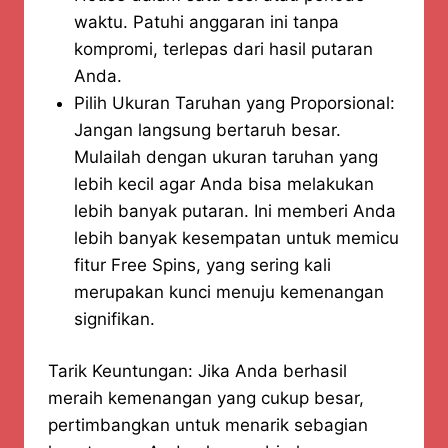
waktu. Patuhi anggaran ini tanpa
kompromi, terlepas dari hasil putaran
Anda.
Pilih Ukuran Taruhan yang Proporsional:
Jangan langsung bertaruh besar.
Mulailah dengan ukuran taruhan yang
lebih kecil agar Anda bisa melakukan
lebih banyak putaran. Ini memberi Anda
lebih banyak kesempatan untuk memicu
fitur Free Spins, yang sering kali
merupakan kunci menuju kemenangan
signifikan.
Tarik Keuntungan: Jika Anda berhasil
meraih kemenangan yang cukup besar,
pertimbangkan untuk menarik sebagian