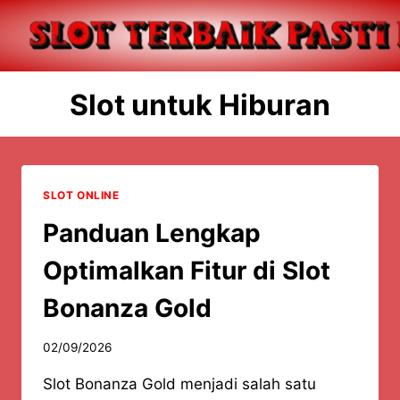
Skip
to
content
Slot untuk Hiburan
SLOT ONLINE
Panduan Lengkap
Optimalkan Fitur di Slot
Bonanza Gold
02/09/2026
Slot Bonanza Gold menjadi salah satu