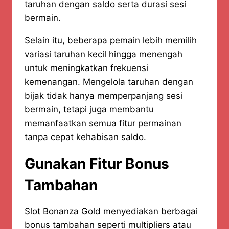
taruhan dengan saldo serta durasi sesi
bermain.
Selain itu, beberapa pemain lebih memilih
variasi taruhan kecil hingga menengah
untuk meningkatkan frekuensi
kemenangan. Mengelola taruhan dengan
bijak tidak hanya memperpanjang sesi
bermain, tetapi juga membantu
memanfaatkan semua fitur permainan
tanpa cepat kehabisan saldo.
Gunakan Fitur Bonus
Tambahan
Slot Bonanza Gold menyediakan berbagai
bonus tambahan seperti multipliers atau