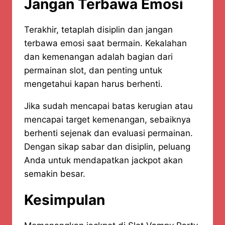
Jangan Terbawa Emosi
Terakhir, tetaplah disiplin dan jangan
terbawa emosi saat bermain. Kekalahan
dan kemenangan adalah bagian dari
permainan slot, dan penting untuk
mengetahui kapan harus berhenti.
Jika sudah mencapai batas kerugian atau
mencapai target kemenangan, sebaiknya
berhenti sejenak dan evaluasi permainan.
Dengan sikap sabar dan disiplin, peluang
Anda untuk mendapatkan jackpot akan
semakin besar.
Kesimpulan