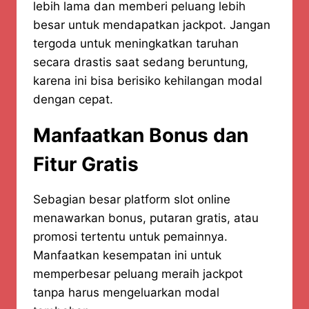
lebih lama dan memberi peluang lebih
besar untuk mendapatkan jackpot. Jangan
tergoda untuk meningkatkan taruhan
secara drastis saat sedang beruntung,
karena ini bisa berisiko kehilangan modal
dengan cepat.
Manfaatkan Bonus dan
Fitur Gratis
Sebagian besar platform slot online
menawarkan bonus, putaran gratis, atau
promosi tertentu untuk pemainnya.
Manfaatkan kesempatan ini untuk
memperbesar peluang meraih jackpot
tanpa harus mengeluarkan modal