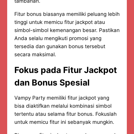
tambahan.
Fitur bonus biasanya memiliki peluang lebih
tinggi untuk memicu fitur jackpot atau
simbol-simbol kemenangan besar. Pastikan
Anda selalu mengikuti promosi yang
tersedia dan gunakan bonus tersebut
secara maksimal.
Fokus pada Fitur Jackpot
dan Bonus Spesial
Vampy Party memiliki fitur jackpot yang
bisa diaktifkan melalui kombinasi simbol
tertentu atau selama fitur bonus. Fokuslah
untuk memicu fitur ini sebanyak mungkin.