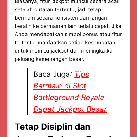
Biasanya, fitur jackpot muncul secara acak
setelah putaran tertentu, jadi tetap
bermain secara konsisten dan jangan
beralih ke permainan lain terlalu cepat. Jika
Anda mendapatkan simbol bonus atau fitur
tertentu, manfaatkan setiap kesempatan
untuk memicu jackpot dan meningkatkan
peluang kemenangan besar.
Baca Juga
:
Tips
Bermain di Slot
Battleground Royale
Dapat Jackpot Besar
Tetap Disiplin dan