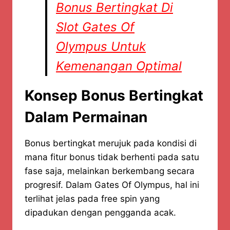
Bonus Bertingkat Di
Slot Gates Of
Olympus Untuk
Kemenangan Optimal
Konsep Bonus Bertingkat
Dalam Permainan
Bonus bertingkat merujuk pada kondisi di
mana fitur bonus tidak berhenti pada satu
fase saja, melainkan berkembang secara
progresif. Dalam Gates Of Olympus, hal ini
terlihat jelas pada free spin yang
dipadukan dengan pengganda acak.