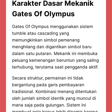
Karakter Dasar Mekanik
Gates Of Olympus
Gates Of Olympus menggunakan sistem
tumble atau cascading yang
memungkinkan simbol pemenang
menghilang dan digantikan simbol baru
dalam satu putaran. Mekanik ini membuka
peluang kemenangan beruntun yang saling
terhubung, terutama saat pengganda aktif.
Secara struktur, permainan ini tidak
bergantung pada garis pembayaran
tradisional. Kombinasi menang ditentukan
oleh jumlah simbol identik yang muncul di
mana saja pada gulungan. Sistem ini
membuat pola bonus lebih dinamis karena