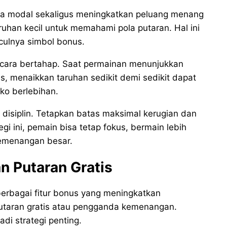
ga modal sekaligus meningkatkan peluang menang
uhan kecil untuk memahami pola putaran. Hal ini
ulnya simbol bonus.
ecara bertahap. Saat permainan menunjukkan
, menaikkan taruhan sedikit demi sedikit dapat
ko berlebihan.
 disiplin. Tetapkan batas maksimal kerugian dan
gi ini, pemain bisa tetap fokus, bermain lebih
kemenangan besar.
n Putaran Gratis
berbagai fitur bonus yang meningkatkan
utaran gratis atau pengganda kemenangan.
di strategi penting.