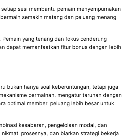
 setiap sesi membantu pemain menyempurnakan
an bermain semakin matang dan peluang menang
tu. Pemain yang tenang dan fokus cenderung
an dapat memanfaatkan fitur bonus dengan lebih
aru bukan hanya soal keberuntungan, tetapi juga
i mekanisme permainan, mengatur taruhan dengan
ra optimal memberi peluang lebih besar untuk
ombinasi kesabaran, pengelolaan modal, dan
 nikmati prosesnya, dan biarkan strategi bekerja