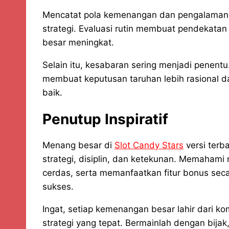
Mencatat pola kemenangan dan pengalaman
strategi. Evaluasi rutin membuat pendekat
besar meningkat.
Selain itu, kesabaran sering menjadi penen
membuat keputusan taruhan lebih rasional d
baik.
Penutup Inspiratif
Menang besar di
Slot Candy Stars
versi terb
strategi, disiplin, dan ketekunan. Memaham
cerdas, serta memanfaatkan fitur bonus seca
sukses.
Ingat, setiap kemenangan besar lahir dari k
strategi yang tepat. Bermainlah dengan bijak,