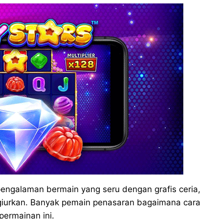
engalaman bermain yang seru dengan grafis ceria,
ggiurkan. Banyak pemain penasaran bagaimana cara
ermainan ini.