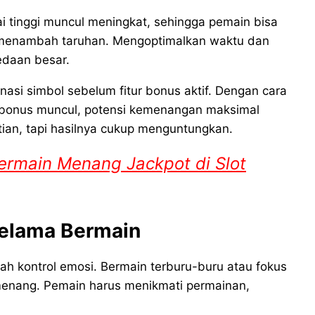
ai tinggi muncul meningkat, sehingga pemain bisa
menambah taruhan. Mengoptimalkan waktu dan
edaan besar.
si simbol sebelum fitur bonus aktif. Dengan cara
t bonus muncul, potensi kemenangan maksimal
itian, tapi hasilnya cukup menguntungkan.
ermain Menang Jackpot di Slot
Selama Bermain
lah kontrol emosi. Bermain terburu-buru atau fokus
menang. Pemain harus menikmati permainan,