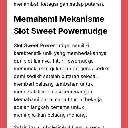
menambah ketegangan setiap putaran.
Memahami Mekanisme
Slot Sweet Powernudge
Slot Sweet Powernudge memiliki
karakteristik unik yang membedakannya
dari slot lainnya. Fitur Powernudge
memungkinkan gulungan bergerak sedikit
demi sedikit setelah putaran selesai,
memberi peluang tambahan untuk
mencetak kombinasi kemenangan.
Memahami bagaimana fitur ini bekerja
adalah langkah pertama untuk
meningkatkan peluang menang.
Selain itu, simbol-simbol khusus seperti