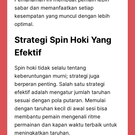
sabar dan memanfaatkan setiap
kesempatan yang muncul dengan lebih
optimal.
Strategi Spin Hoki Yang
Efektif
Spin hoki tidak selalu tentang
keberuntungan murni; strategi juga
berperan penting. Salah satu strategi
efektif adalah mengatur jumlah taruhan
sesuai dengan pola putaran. Memulai
dengan taruhan kecil di awal sesi bisa
membantu pemain mengenali ritme
permainan dan kapan waktu terbaik untuk
meningkatkan taruhan.