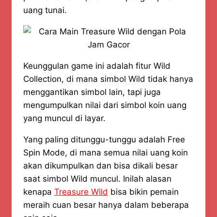
uang tunai.
Keunggulan game ini adalah fitur Wild
Collection, di mana simbol Wild tidak hanya
menggantikan simbol lain, tapi juga
mengumpulkan nilai dari simbol koin uang
yang muncul di layar.
Yang paling ditunggu-tunggu adalah Free
Spin Mode, di mana semua nilai uang koin
akan dikumpulkan dan bisa dikali besar
saat simbol Wild muncul. Inilah alasan
kenapa
Treasure Wild
bisa bikin pemain
meraih cuan besar hanya dalam beberapa