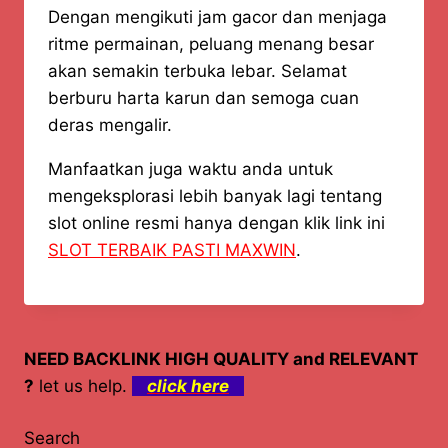
Dengan mengikuti jam gacor dan menjaga
ritme permainan, peluang menang besar
akan semakin terbuka lebar. Selamat
berburu harta karun dan semoga cuan
deras mengalir.
Manfaatkan juga waktu anda untuk
mengeksplorasi lebih banyak lagi tentang
slot online resmi hanya dengan klik link ini
SLOT TERBAIK PASTI MAXWIN
.
NEED BACKLINK HIGH QUALITY and RELEVANT
?
let us help.
click here
Search