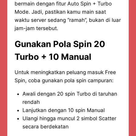
bermain dengan fitur Auto Spin + Turbo
Mode. Jadi, pastikan kamu main saat
waktu server sedang “ramah”, bukan di luar
jam-jam tersebut.
Gunakan Pola Spin 20
Turbo + 10 Manual
Untuk meningkatkan peluang masuk Free
Spin, coba gunakan pola spin campuran:
Awali dengan 20 spin Turbo di taruhan
rendah
Lanjutkan dengan 10 spin Manual
Ulangi hingga muncul 2 simbol Scatter
secara berdekatan