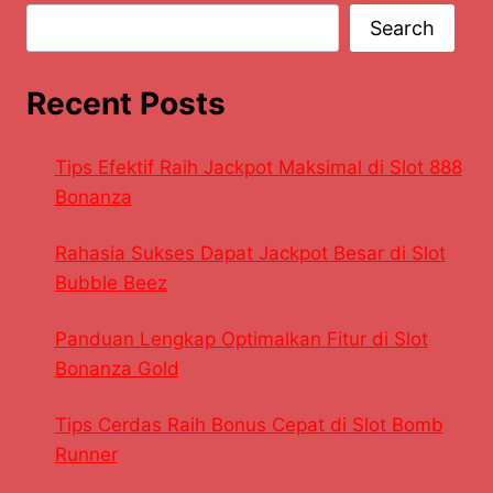
Search
Recent Posts
Tips Efektif Raih Jackpot Maksimal di Slot 888
Bonanza
Rahasia Sukses Dapat Jackpot Besar di Slot
Bubble Beez
Panduan Lengkap Optimalkan Fitur di Slot
Bonanza Gold
Tips Cerdas Raih Bonus Cepat di Slot Bomb
Runner