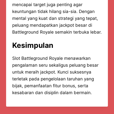
mencapai target juga penting agar
keuntungan tidak hilang sia-sia. Dengan
mental yang kuat dan strategi yang tepat,
peluang mendapatkan jackpot besar di
Battleground Royale semakin terbuka lebar.
Kesimpulan
Slot Battleground Royale menawarkan
pengalaman seru sekaligus peluang besar
untuk meraih jackpot. Kunci suksesnya
terletak pada pengelolaan taruhan yang
bijak, pemanfaatan fitur bonus, serta
kesabaran dan disiplin dalam bermain.