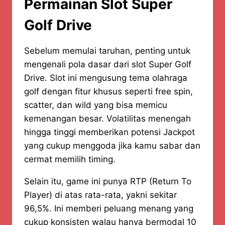
Permainan Slot Super
Golf Drive
Sebelum memulai taruhan, penting untuk
mengenali pola dasar dari slot Super Golf
Drive. Slot ini mengusung tema olahraga
golf dengan fitur khusus seperti free spin,
scatter, dan wild yang bisa memicu
kemenangan besar. Volatilitas menengah
hingga tinggi memberikan potensi Jackpot
yang cukup menggoda jika kamu sabar dan
cermat memilih timing.
Selain itu, game ini punya RTP (Return To
Player) di atas rata-rata, yakni sekitar
96,5%. Ini memberi peluang menang yang
cukup konsisten walau hanya bermodal 10