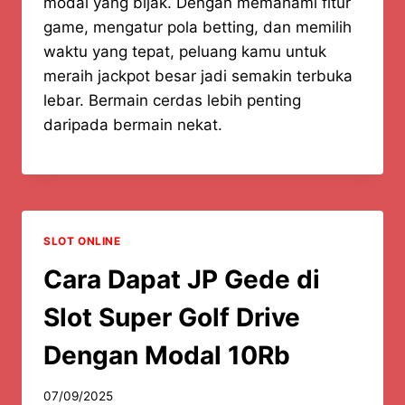
modal yang bijak. Dengan memahami fitur
game, mengatur pola betting, dan memilih
waktu yang tepat, peluang kamu untuk
meraih jackpot besar jadi semakin terbuka
lebar. Bermain cerdas lebih penting
daripada bermain nekat.
SLOT ONLINE
Cara Dapat JP Gede di
Slot Super Golf Drive
Dengan Modal 10Rb
07/09/2025