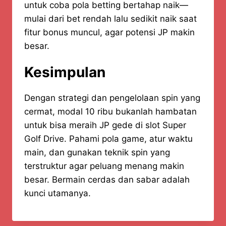
untuk coba pola betting bertahap naik—
mulai dari bet rendah lalu sedikit naik saat
fitur bonus muncul, agar potensi JP makin
besar.
Kesimpulan
Dengan strategi dan pengelolaan spin yang
cermat, modal 10 ribu bukanlah hambatan
untuk bisa meraih JP gede di slot Super
Golf Drive. Pahami pola game, atur waktu
main, dan gunakan teknik spin yang
terstruktur agar peluang menang makin
besar. Bermain cerdas dan sabar adalah
kunci utamanya.