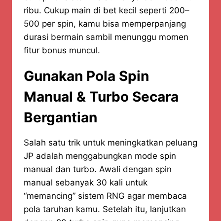
ribu. Cukup main di bet kecil seperti 200–
500 per spin, kamu bisa memperpanjang
durasi bermain sambil menunggu momen
fitur bonus muncul.
Gunakan Pola Spin
Manual & Turbo Secara
Bergantian
Salah satu trik untuk meningkatkan peluang
JP adalah menggabungkan mode spin
manual dan turbo. Awali dengan spin
manual sebanyak 30 kali untuk
“memancing” sistem RNG agar membaca
pola taruhan kamu. Setelah itu, lanjutkan