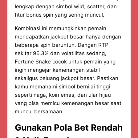
lengkap dengan simbol wild, scatter, dan
fitur bonus spin yang sering muncul.
Kombinasi ini memungkinkan pemain
mendapatkan jackpot besar hanya dengan
beberapa spin beruntun. Dengan RTP
sekitar 96,3% dan volatilitas sedang,
Fortune Snake cocok untuk pemain yang
ingin mengejar kemenangan stabil
sekaligus peluang jackpot besar. Pastikan
kamu memahami simbol bernilai tinggi
seperti naga, koin emas, dan ular hijau
yang bisa memicu kemenangan besar saat
muncul bersamaan.
Gunakan Pola Bet Rendah