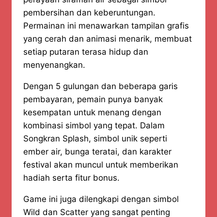
pembersihan dan keberuntungan.
Permainan ini menawarkan tampilan grafis
yang cerah dan animasi menarik, membuat
setiap putaran terasa hidup dan
menyenangkan.
Dengan 5 gulungan dan beberapa garis
pembayaran, pemain punya banyak
kesempatan untuk menang dengan
kombinasi simbol yang tepat. Dalam
Songkran Splash, simbol unik seperti
ember air, bunga teratai, dan karakter
festival akan muncul untuk memberikan
hadiah serta fitur bonus.
Game ini juga dilengkapi dengan simbol
Wild dan Scatter yang sangat penting