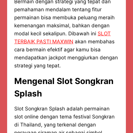
Bermain dengan strategi yang tepat dan
pemahaman mendalam tentang fitur
permainan bisa membuka peluang meraih
kemenangan maksimal, bahkan dengan
modal kecil sekalipun. Dibawah ini
SLOT
TERBAIK PASTI MAXWIN
akan membahas
cara bermain efektif agar kamu bisa
mendapatkan jackpot menggiurkan dengan
strategi yang tepat.
Mengenal Slot Songkran
Splash
Slot Songkran Splash adalah permainan
slot online dengan tema festival Songkran
di Thailand, yang terkenal dengan
perayaan siraman air sebagai simbol