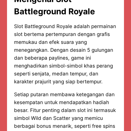
Battleground Royale
Slot Battleground Royale adalah permainan
slot bertema pertempuran dengan grafis
memukau dan efek suara yang
menegangkan. Dengan desain 5 gulungan
dan beberapa paylines, game ini
menghadirkan simbol-simbol khas perang
seperti senjata, medan tempur, dan
karakter prajurit yang siap bertempur.
Setiap putaran membawa ketegangan dan
kesempatan untuk mendapatkan hadiah
besar. Fitur penting dalam slot ini termasuk
simbol Wild dan Scatter yang memicu
berbagai bonus menarik, seperti free spins