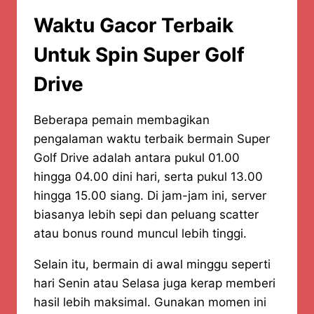
Waktu Gacor Terbaik
Untuk Spin Super Golf
Drive
Beberapa pemain membagikan
pengalaman waktu terbaik bermain Super
Golf Drive adalah antara pukul 01.00
hingga 04.00 dini hari, serta pukul 13.00
hingga 15.00 siang. Di jam-jam ini, server
biasanya lebih sepi dan peluang scatter
atau bonus round muncul lebih tinggi.
Selain itu, bermain di awal minggu seperti
hari Senin atau Selasa juga kerap memberi
hasil lebih maksimal. Gunakan momen ini