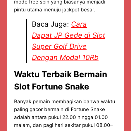
mode free spin yang biasanya menjadi
pintu utama menuju jackpot besar.
Baca Juga:
Cara
Dapat JP Gede di Slot
Super Golf Drive
Dengan Modal 10Rb
Waktu Terbaik Bermain
Slot Fortune Snake
Banyak pemain membagikan bahwa waktu
paling gacor bermain di Fortune Snake
adalah antara pukul 22.00 hingga 01.00
malam, dan pagi hari sekitar pukul 08.00–