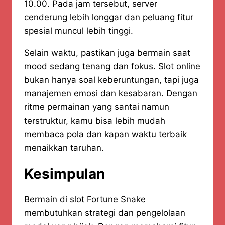
10.00. Pada jam tersebut, server
cenderung lebih longgar dan peluang fitur
spesial muncul lebih tinggi.
Selain waktu, pastikan juga bermain saat
mood sedang tenang dan fokus. Slot online
bukan hanya soal keberuntungan, tapi juga
manajemen emosi dan kesabaran. Dengan
ritme permainan yang santai namun
terstruktur, kamu bisa lebih mudah
membaca pola dan kapan waktu terbaik
menaikkan taruhan.
Kesimpulan
Bermain di slot Fortune Snake
membutuhkan strategi dan pengelolaan